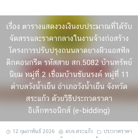
Skip
to
content
เรื่อง ตารางแสดงวงเงินงบประมาณที่ได้รับ
จัดสรรและราคากลางในงานจ้างก่อสร้าง
โครงการปรับปรุงถนนลาดยางผิวแอสฟัล
ติกคอนกรีต รหัสสาย สก.5082 บ้านทรัพย์
นิยม หมู่ที่ 2 เชื่อมบ้านชัยนรงค์ หมู่ที่ 11
ตำบลวังน้ำเย็น อำเภอวังน้ำเย็น จังหวัด
สระแก้ว ด้วยวิธีประกวดราคา
อิเล็กทรอนิกส์ (e-bidding)
12 กุมภาพันธ์ 2026
อบจ.สระแก้ว
ประกาศราคา