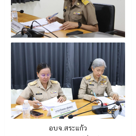
อบจ.สระแก้ว