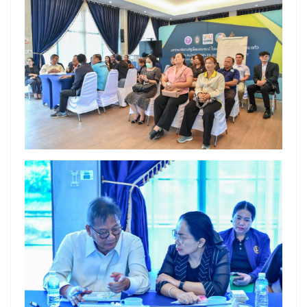
Search
Search
for: