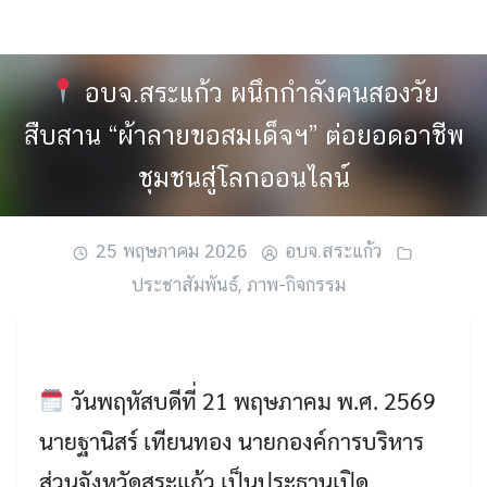
Skip
to
content
อบจ.สระแก้ว ผนึกกำลังคนสองวัย
สืบสาน “ผ้าลายขอสมเด็จฯ” ต่อยอดอาชีพ
ชุมชนสู่โลกออนไลน์
25 พฤษภาคม 2026
อบจ.สระแก้ว
ประชาสัมพันธ์
,
ภาพ-กิจกรรม
วันพฤหัสบดีที่ 21 พฤษภาคม พ.ศ. 2569
นายฐานิสร์ เทียนทอง นายกองค์การบริหาร
ส่วนจังหวัดสระแก้ว เป็นประธานเปิด