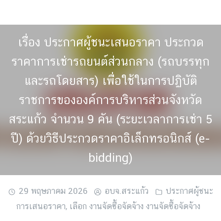
Skip
to
content
เรื่อง ประกาศผู้ชนะเสนอราคา ประกวด
ราคาการเช่ารถยนต์ส่วนกลาง (รถบรรทุก
และรถโดยสาร) เพื่อใช้ในการปฏิบัติ
ราชการขององค์การบริหารส่วนจังหวัด
สระแก้ว จำนวน 9 คัน (ระยะเวลาการเช่า 5
ปี) ด้วยวิธีประกวดราคาอิเล็กทรอนิกส์ (e-
bidding)
29 พฤษภาคม 2026
อบจ.สระแก้ว
ประกาศผู้ชนะ
การเสนอราคา
,
เลือก งานจัดซื้อจัดจ้าง งานจัดซื้อจัดจ้าง