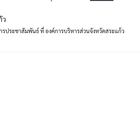
้ว
Search
Search
าการประชาสัมพันธ์ ที่ องค์การบริหารส่วนจังหวัดสระแก้ว
for: