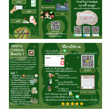
Search
Search
for: