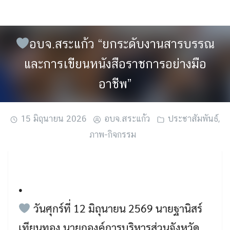
Skip
to
content
อบจ.สระแก้ว “ยกระดับงานสารบรรณ
และการเขียนหนังสือราชการอย่างมือ
อาชีพ”
15 มิถุนายน 2026
อบจ.สระแก้ว
ประชาสัมพันธ์
,
ภาพ-กิจกรรม
•
วันศุกร์ที่ 12 มิถุนายน 2569 นายฐานิสร์
เทียนทอง นายกองค์การบริหารส่วนจังหวัด