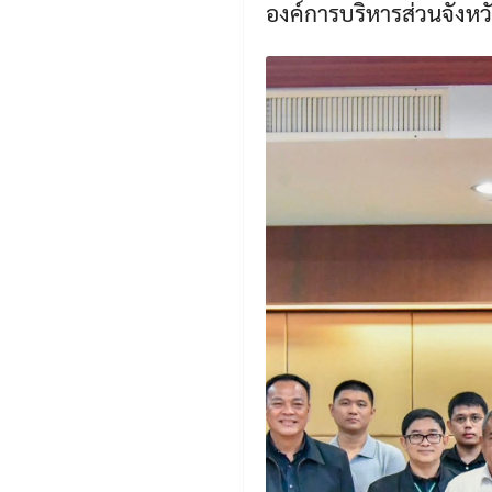
องค์การบริหารส่วนจังหว