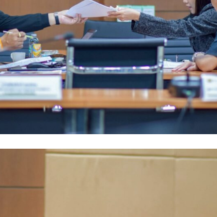
Search
Search
for: