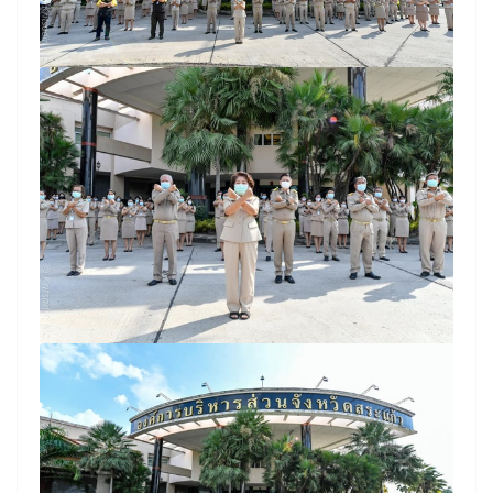
Search
Search
for: