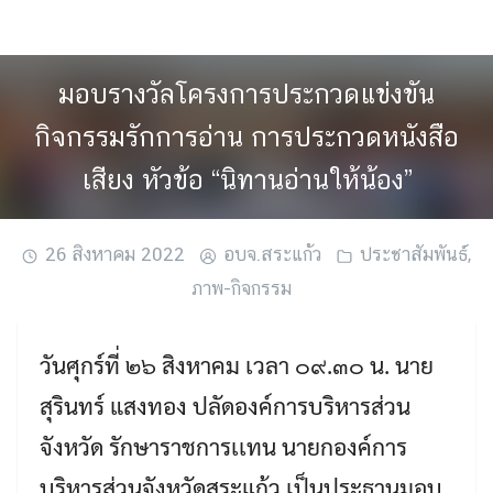
Skip
to
content
มอบรางวัลโครงการประกวดแข่งขัน
กิจกรรมรักการอ่าน การประกวดหนังสือ
เสียง หัวข้อ “นิทานอ่านให้น้อง”
26 สิงหาคม 2022
อบจ.สระแก้ว
ประชาสัมพันธ์
,
ภาพ-กิจกรรม
วันศุกร์ที่ ๒๖ สิงหาคม เวลา ๐๙.๓๐ น. นาย
สุรินทร์ แสงทอง ปลัดองค์การบริหารส่วน
จังหวัด รักษาราชการเเทน นายกองค์การ
บริหารส่วนจังหวัดสระแก้ว เป็นประธานมอบ