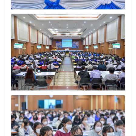
Search
Search
for: