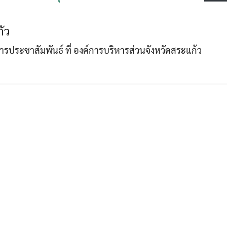
้ว
Search
Search
าการประชาสัมพันธ์ ที่ องค์การบริหารส่วนจังหวัดสระแก้ว
for: