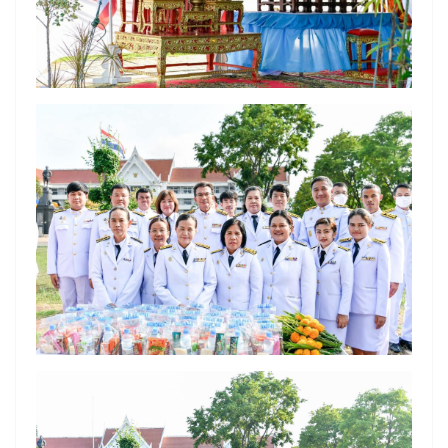
Search
Search
for: