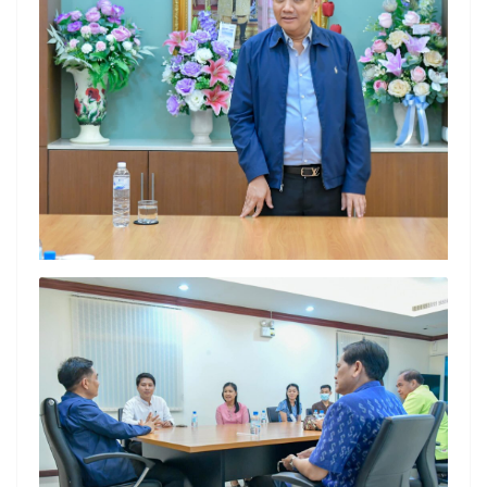
Search
Search
for: