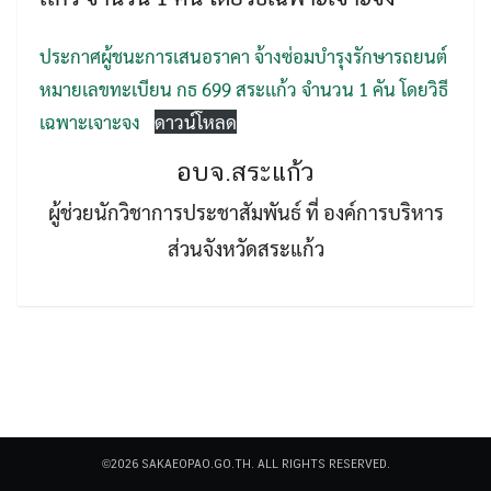
ประกาศผู้ชนะการเสนอราคา จ้างซ่อมบำรุงรักษารถยนต์
หมายเลขทะเบียน กธ 699 สระเเก้ว จำนวน 1 คัน โดยวิธี
เฉพาะเจาะจง
ดาวน์โหลด
อบจ.สระแก้ว
Search
Search
for:
ผู้ช่วยนักวิชาการประชาสัมพันธ์ ที่ องค์การบริหาร
ส่วนจังหวัดสระแก้ว
©2026 SAKAEOPAO.GO.TH. ALL RIGHTS RESERVED.