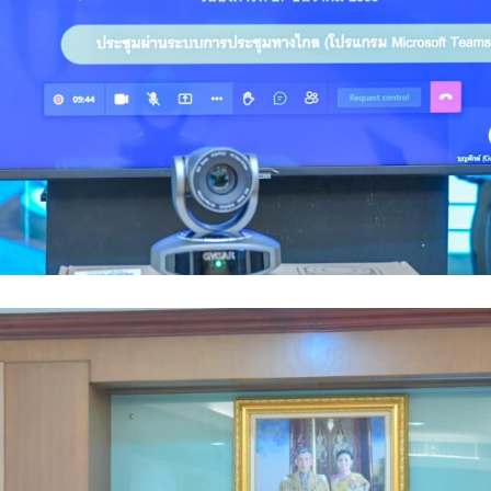
Search
Search
for: