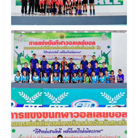
Search
Search
for: