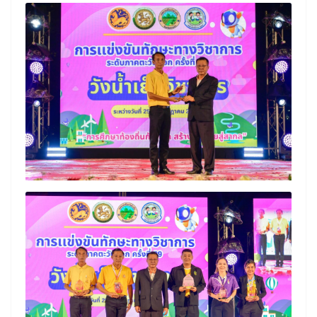
Search
Search
for: