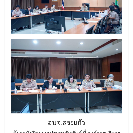
อบจ.สระแก้ว