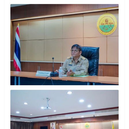
Search
Search
for: