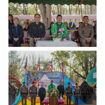
Search
Search
for: