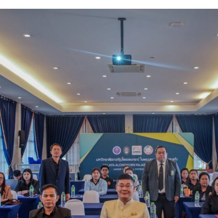
Search
Search
for: