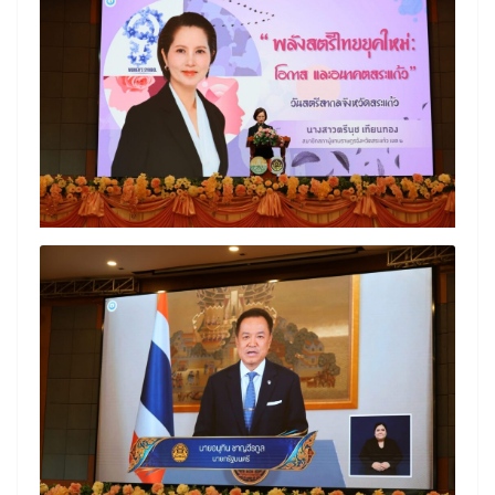
Search
Search
for: