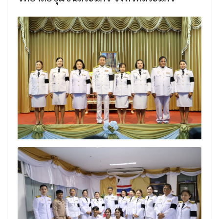
Search
Search
for: