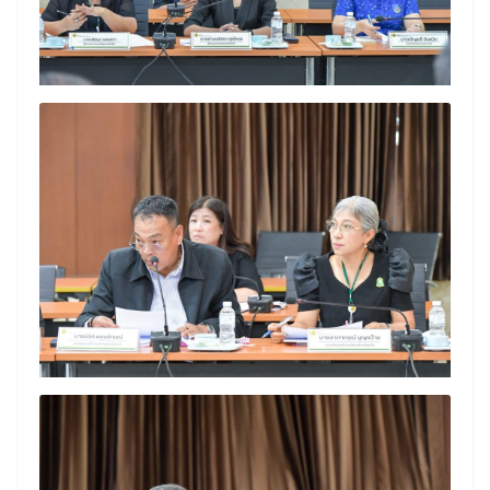
Search
Search
for: